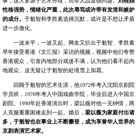
事，这大多源于艺术分歧，而非人品道德问题。
刘桂娟
性格强势，情绪化严重，此次辱骂或许带有发泄和嫉妒
的成分。
于魁智和李胜素选择沉默，或许是不想让矛盾
进一步激化。
一波未平，一波又起。网友又扒出于魁智、李胜素
早年接受香港《文汇报》采访的视频，视频中他们夸赞
香港观众，引发内地部分戏迷不满，认为他们看不起内
地观众。这无疑让于魁智的处境雪上加霜。
回顾于魁智的艺术生涯，他1972年考入沈阳京剧院
学员班，1978年考入中国戏曲学院，毕业后进入中国京
剧院。1990年赴香港演出时，梁以薇对他一见钟情，两
人克服重重困难走到一起。婚后，
梁以薇为家庭付出诸
多，于魁智也在事业上不断攀登，成为享誉华人世界的
京剧表演艺术家。