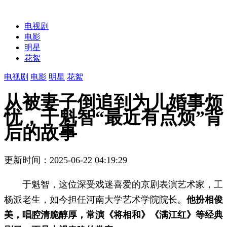
电视剧
电影
明星
花絮
电视剧
电影
明星
花絮
从被妻子倒追到为儿婚事烦
忧，于魁智“最近有点烦”背
后的故事
更新时间：2025-06-22 04:19:29
于魁智，这位深受戏迷喜爱的京剧表演艺术家，工
杨派老生，如今担任河南大学艺术学院院长。
他扮相俊
美，唱腔清脆醇厚，常演《将相和》《满江红》等经典