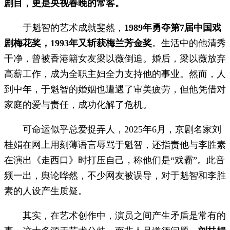
剧目，更是央视春晚的常客。
于魁智的艺术成就斐然，
1989年勇夺第7届中国戏
剧梅花奖，1993年又斩获梅兰芳金奖
。生活中的他清秀
干净，曾被香港籍女友梁以薇倒追。婚后，梁以薇放弃
高薪工作，成为全职主妇全力支持他的事业。然而，人
到中年，于魁智的婚姻也遭遇了审美疲劳，但他凭借对
家庭的爱与责任，成功化解了危机。
可命运似乎总爱捉弄人，2025年6月，京剧名家刘
桂娟在网上用刻薄语言辱骂于魁智，还指责他与李胜素
在演出《走西口》时打压自己，称他们是“戏霸”。此音
频一出，舆论哗然，不少网友被误导，对于魁智和李胜
素的人设产生质疑。
其实，在艺术创作中，演员之间产生矛盾是常有的